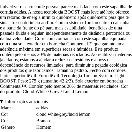
Pulverizar o seu recorde pessoal parece mais fácil com este sapatilha de
corrida adidas. A nossa tecnologia BOOST mais leve até hoje oferece
um retorno de energia infinito quilómetro após quilómetro para que te
sintas fresco do início ao fim. Com o sistema Torsion entre o calcanhar
e a parte da frente do pé para mais estabilidade, beneficias de uma
passada fluida e regular, independentemente da distância percorrida ou
da tua velocidade. Corre com confiança com este sapatilha equipada
com uma sola exterior em borracha Continental™ que garante uma
aderência máxima em superfícies secas e húmidas. Este produto
contém pelo menos 20% de materiais reciclados. Ao reutilizar materiais
já criados, estamos a ajudar a reduzir os resíduos e a nossa
dependência de recursos limitados, para diminuir a pegada ecológica
dos produtos que fabricamos. Tamanho padrão. Fecho com cordões.
Parte superior têxtil. Forro têxtil. Tecnologia Torsion System. Light
BOOST. Peso: 275 g (tamanho 42 2/3). Sola exterior em borracha
Continental™. Contém pelo menos 20% de materiais reciclados. Cor
do produto: Cloud White / Grey / Lucid Lemon
Informações adicionais
Marca
adidas
Cor
cloud white/grey/lucid lemon
Cor
Branco
Género
Homem