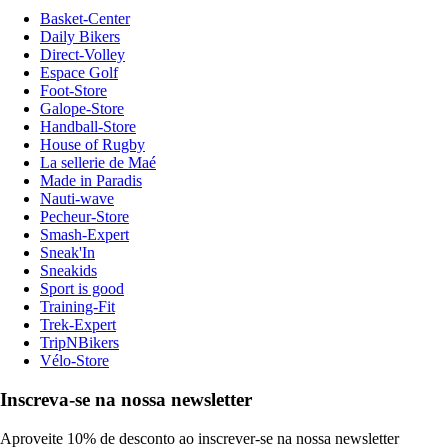
Basket-Center
Daily Bikers
Direct-Volley
Espace Golf
Foot-Store
Galope-Store
Handball-Store
House of Rugby
La sellerie de Maé
Made in Paradis
Nauti-wave
Pecheur-Store
Smash-Expert
Sneak'In
Sneakids
Sport is good
Training-Fit
Trek-Expert
TripNBikers
Vélo-Store
Inscreva-se na nossa newsletter
Aproveite 10% de desconto ao inscrever-se na nossa newsletter