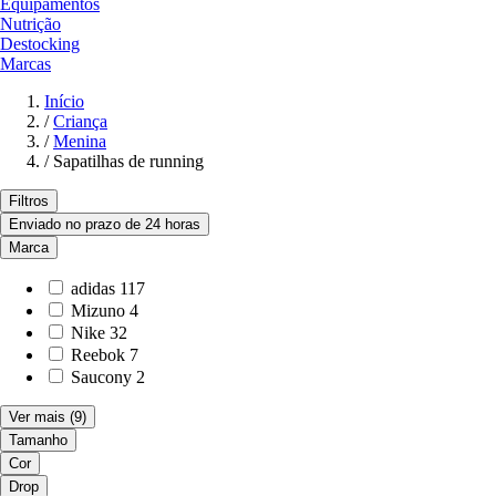
Equipamentos
Nutrição
Destocking
Marcas
Início
/
Criança
/
Menina
/
Sapatilhas de running
Filtros
Enviado no prazo de 24 horas
Marca
adidas
117
Mizuno
4
Nike
32
Reebok
7
Saucony
2
Ver mais
(9)
Tamanho
Cor
Drop