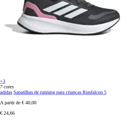
+3
7 cores
adidas
Sapatilhas de running para crianças Runfalcon 5
A partir de
€ 40,00
€ 24,66