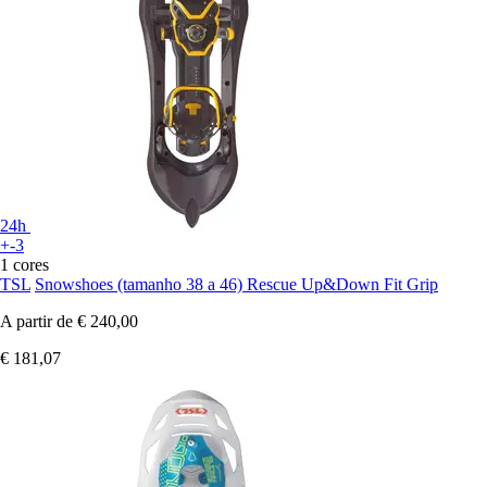
24h
+-3
1 cores
TSL
Snowshoes (tamanho 38 a 46) Rescue Up&Down Fit Grip
A partir de
€ 240,00
€ 181,07