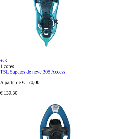
+-3
1 cores
TSL
Sapatos de neve 305 Access
A partir de
€ 170,00
€ 139,30