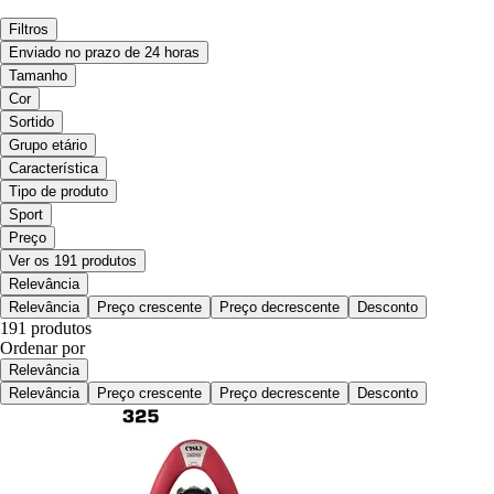
Filtros
Enviado no prazo de 24 horas
Tamanho
Cor
Sortido
Grupo etário
Característica
Tipo de produto
Sport
Preço
Ver os 191 produtos
Relevância
Relevância
Preço crescente
Preço decrescente
Desconto
191 produtos
Ordenar por
Relevância
Relevância
Preço crescente
Preço decrescente
Desconto