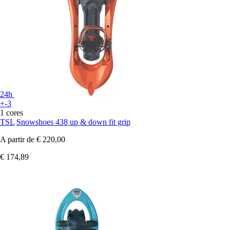
24h
+-3
1 cores
TSL
Snowshoes 438 up & down fit grip
A partir de
€ 220,00
€ 174,89