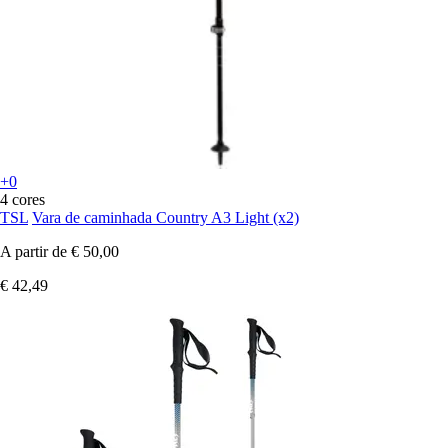
+0
4 cores
TSL
Vara de caminhada Country A3 Light (x2)
A partir de
€ 50,00
€ 42,49