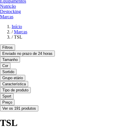
Equipamentos
Nutrição
Destocking
Marcas
Início
/
Marcas
/
TSL
Filtros
Enviado no prazo de 24 horas
Tamanho
Cor
Sortido
Grupo etário
Característica
Tipo de produto
Sport
Preço
Ver os 191 produtos
TSL