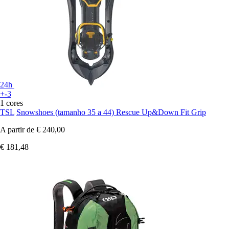
24h
+-3
1 cores
TSL
Snowshoes (tamanho 35 a 44) Rescue Up&Down Fit Grip
A partir de
€ 240,00
€ 181,48