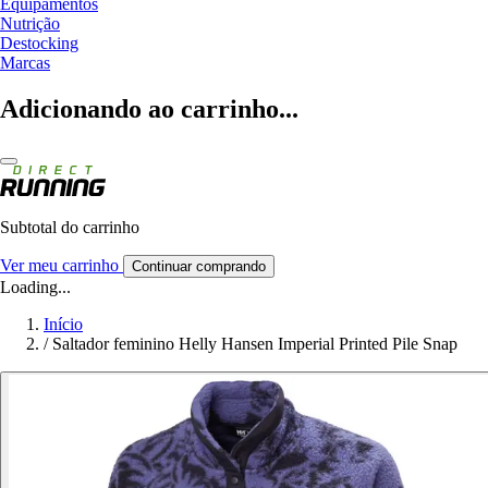
Equipamentos
Nutrição
Destocking
Marcas
Adicionando ao carrinho...
Subtotal do carrinho
Ver meu carrinho
Continuar comprando
Loading...
Início
/
Saltador feminino Helly Hansen Imperial Printed Pile Snap