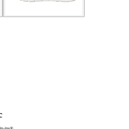
c
ip-ins®.