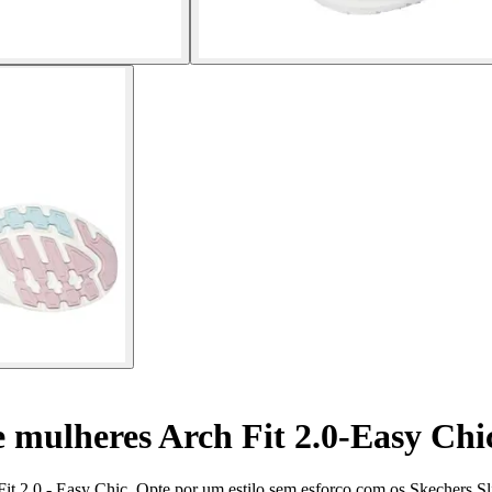
 mulheres Arch Fit 2.0-Easy Chi
t 2.0 - Easy Chic. Opte por um estilo sem esforço com os Skechers Sl