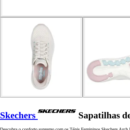
Skechers
Sapatilhas de
Descubra o conforto supremo com os Ténis Femininos Skechers Arch Fi