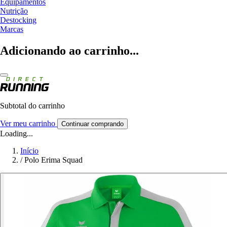
Equipamentos
Nutrição
Destocking
Marcas
Adicionando ao carrinho...
Subtotal do carrinho
Ver meu carrinho
Continuar comprando
Loading...
Início
/
Polo Erima Squad