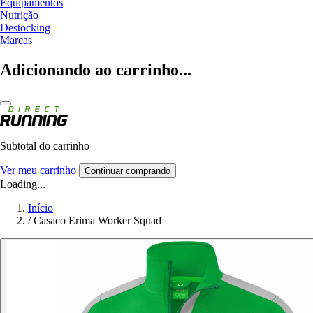
Equipamentos
Nutrição
Destocking
Marcas
Adicionando ao carrinho...
Subtotal do carrinho
Ver meu carrinho
Continuar comprando
Loading...
Início
/
Casaco Erima Worker Squad