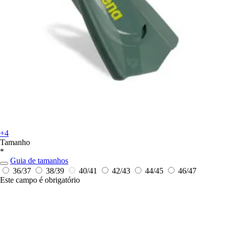
+4
Tamanho
*
Guia de tamanhos
36/37
38/39
40/41
42/43
44/45
46/47
Este campo é obrigatório