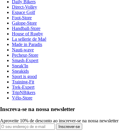
Daily Bikers
Direct-Volley
Espace Golf
Foot-Store
Galope-Store
Handball-Store
House of Rugby
La sellerie de Maé
Made in Paradis
Nauti-wave
Pecheur-Store
Smash-Expert
Sneak'In
Sneakids
Sport is good
Training-Fit
Trek-Expert
TripNBikers
Vélo-Store
Inscreva-se na nossa newsletter
Aproveite 10% de desconto ao inscrever-se na nossa newsletter
Inscrever-se