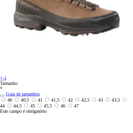
+-1
Tamanho
*
Guia de tamanhos
40
40,5
41
41,5
42
42,5
43
43,5
44
44,5
45
45,5
46
47
Este campo é obrigatório