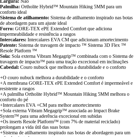
Largura:
Não
Palmilha:
Ortholite Hybrid™ Mountain Hiking 5MM para um
conforto ideal
Sistema de atilhamento:
Sistema de atilhamento inspirado nas botas
de abordagem para um ajuste ideal
Forro:
GORE-TEX ePE Extended Comfort que adiciona
impermeabilidade e resistência a rasgos
Intercalares:
Intercalares EVA CM que adicionam amortecimento
Patente:
Sistema de travagem de impacto ™ Sistema 3D Flex ™
Resole Platform ™
Sola:
Sola externa Vibram Megagrip™ combinada com o Sistema de
travagem de impacto™ para uma tração excecional em inclinações
Cabedal:
Couro nubuck que melhora a durabilidade e o conforto
+O couro nubuck melhora a durabilidade e o conforto
+A membrana GORE-TEX ePE Extended Comfort é impermeável e
resistente a rasgos
+A palmilha Ortholite Hybrid™ Mountain Hiking 5MM melhora o
conforto do pé
+Intercalares EVA +CM para melhor amortecimento
+Sola externa Vibram Megagrip™ associada ao Impact Brake
System™ para uma aderência excecional em subidas
+Os inserts Resole Platform™ (com 7% de material reciclado)
prolongam a vida útil das suas botas
+Sistema de atilhamento inspirado nas botas de abordagem para um