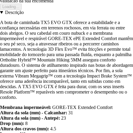
validacao da sua encomenda
Loading...
Descrição
A bota de caminhada TX5 EVO GTX oferece a estabilidade e a
confiança necessárias em terrenos rochosos, em via ferrata ou entre
dois abrigos. O seu cabedal em couro nubuck e a membrana
impermeável e respirável GORE-TEX ePE Extended Comfort mantêm
o seu pé seco, seja a atravessar ribeiros ou a percorrer caminhos
lamacentos. A tecnologia 3D Flex Evo™ evita fricções e permite total
mobilidade do tornozelo para uma passada fluida, enquanto a palmilha
Ortholite Hybrid™ Mountain Hiking 5MM assegura conforto
duradouro. O sistema de atilhamento inspirado nas botas de abordagem
garante um ajuste perfeito para itinerários técnicos. Por fim, a sola
externa Vibram Megagrip™ com a tecnologia Impact Brake System™
oferece uma aderência incomparável, tanto em subidas como em
descidas. A TX5 EVO GTX é feita para durar, com os seus inserts
Resole Platform™ reparáveis sem comprometer o desempenho ou o
conforto.
Membrana impermeável:
GORE-TEX Extended Comfort
Altura da sola (mm) - Calcanhar:
31
Altura da sola (mm) - Antepé:
23
Drop (mm):
8
Altura dos cravos (mm):
4.5