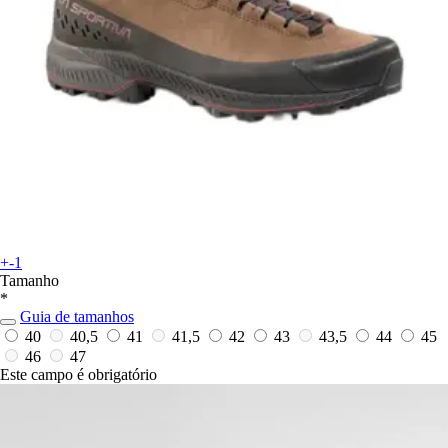
+-1
Tamanho
*
Guia de tamanhos
40
40,5
41
41,5
42
43
43,5
44
45
46
47
Este campo é obrigatório