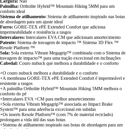
Largura:
Não
Palmilha:
Ortholite Hybrid™ Mountain Hiking 5MM para um
conforto ideal
Sistema de atilhamento:
Sistema de atilhamento inspirado nas botas
de abordagem para um ajuste ideal
Forro:
GORE-TEX ePE Extended Comfort que adiciona
impermeabilidade e resistência a rasgos
Intercalares:
Intercalares EVA CM que adicionam amortecimento
Patente:
Sistema de travagem de impacto ™ Sistema 3D Flex ™
Resole Platform ™
Sola:
Sola externa Vibram Megagrip™ combinada com o Sistema de
travagem de impacto™ para uma tração excecional em inclinações
Cabedal:
Couro nubuck que melhora a durabilidade e o conforto
+O couro nubuck melhora a durabilidade e o conforto
+A membrana GORE-TEX ePE Extended Comfort é impermeável e
resistente a rasgos
+A palmilha Ortholite Hybrid™ Mountain Hiking 5MM melhora o
conforto do pé
+Intercalares EVA +CM para melhor amortecimento
+Sola externa Vibram Megagrip™ associada ao Impact Brake
System™ para uma aderência excecional em subidas
+Os inserts Resole Platform™ (com 7% de material reciclado)
prolongam a vida útil das suas botas
+Sistema de atilhamento inspirado nas botas de abordagem para um