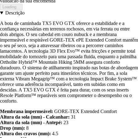
validacao da sua encomenda
Loading...
Descrição
A bota de caminhada TX5 EVO GTX oferece a estabilidade e a
confiança necessárias em terrenos rochosos, em via ferrata ou entre
dois abrigos. O seu cabedal em couro nubuck e a membrana
impermeável e respirável GORE-TEX ePE Extended Comfort mantêm
o seu pé seco, seja a atravessar ribeiros ou a percorrer caminhos
lamacentos. A tecnologia 3D Flex Evo™ evita fricções e permite total
mobilidade do tornozelo para uma passada fluida, enquanto a palmilha
Ortholite Hybrid™ Mountain Hiking 5MM assegura conforto
duradouro. O sistema de atilhamento inspirado nas botas de abordagem
garante um ajuste perfeito para itinerários técnicos. Por fim, a sola
externa Vibram Megagrip™ com a tecnologia Impact Brake System™
oferece uma aderência incomparável, tanto em subidas como em
descidas. A TX5 EVO GTX é feita para durar, com os seus inserts
Resole Platform™ reparáveis sem comprometer o desempenho ou o
conforto.
Membrana impermeável:
GORE-TEX Extended Comfort
Altura da sola (mm) - Calcanhar:
31
Altura da sola (mm) - Antepé:
23
Drop (mm):
8
Altura dos cravos (mm):
4.5