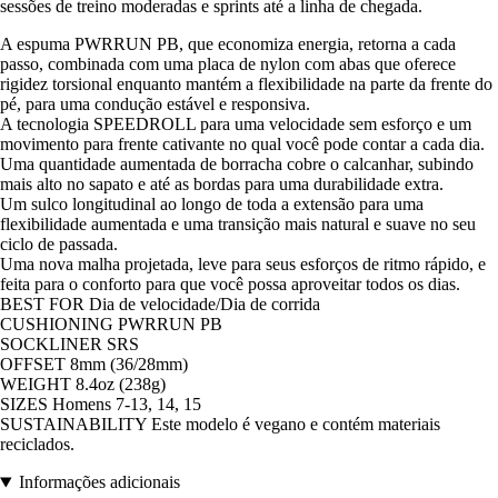
sessões de treino moderadas e sprints até a linha de chegada.
A espuma PWRRUN PB, que economiza energia, retorna a cada
passo, combinada com uma placa de nylon com abas que oferece
rigidez torsional enquanto mantém a flexibilidade na parte da frente do
pé, para uma condução estável e responsiva.
A tecnologia SPEEDROLL para uma velocidade sem esforço e um
movimento para frente cativante no qual você pode contar a cada dia.
Uma quantidade aumentada de borracha cobre o calcanhar, subindo
mais alto no sapato e até as bordas para uma durabilidade extra.
Um sulco longitudinal ao longo de toda a extensão para uma
flexibilidade aumentada e uma transição mais natural e suave no seu
ciclo de passada.
Uma nova malha projetada, leve para seus esforços de ritmo rápido, e
feita para o conforto para que você possa aproveitar todos os dias.
BEST FOR Dia de velocidade/Dia de corrida
CUSHIONING PWRRUN PB
SOCKLINER SRS
OFFSET 8mm (36/28mm)
WEIGHT 8.4oz (238g)
SIZES Homens 7-13, 14, 15
SUSTAINABILITY Este modelo é vegano e contém materiais
reciclados.
Informações adicionais