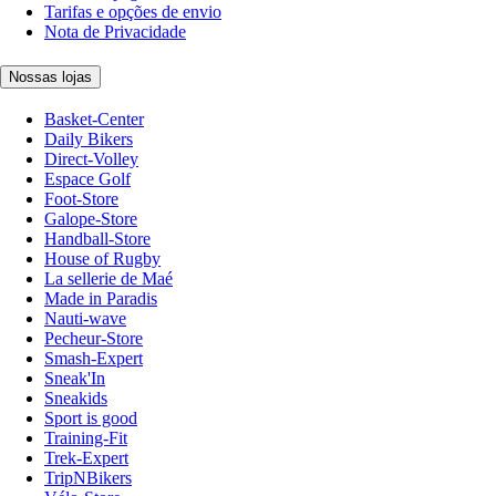
Tarifas e opções de envio
Nota de Privacidade
Nossas lojas
Basket-Center
Daily Bikers
Direct-Volley
Espace Golf
Foot-Store
Galope-Store
Handball-Store
House of Rugby
La sellerie de Maé
Made in Paradis
Nauti-wave
Pecheur-Store
Smash-Expert
Sneak'In
Sneakids
Sport is good
Training-Fit
Trek-Expert
TripNBikers