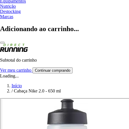
Equipamentos
Nutrição
Destocking
Marcas
Adicionando ao carrinho...
Subtotal do carrinho
Ver meu carrinho
Continuar comprando
Loading...
Início
/
Cabaça Nike 2.0 - 650 ml