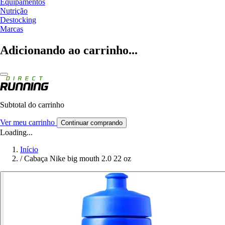
Equipamentos
Nutrição
Destocking
Marcas
Adicionando ao carrinho...
Subtotal do carrinho
Ver meu carrinho
Continuar comprando
Loading...
Início
/
Cabaça Nike big mouth 2.0 22 oz