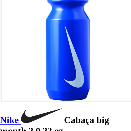
Nike
Cabaça big
mouth 2.0 22 oz