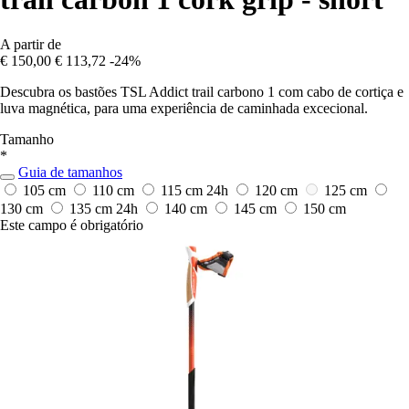
A partir de
€ 150,00
€ 113,72
-24%
Descubra os bastões TSL Addict trail carbono 1 com cabo de cortiça e
luva magnética, para uma experiência de caminhada excecional.
Tamanho
*
Guia de tamanhos
105 cm
110 cm
115 cm
24h
120 cm
125 cm
130 cm
135 cm
24h
140 cm
145 cm
150 cm
Este campo é obrigatório