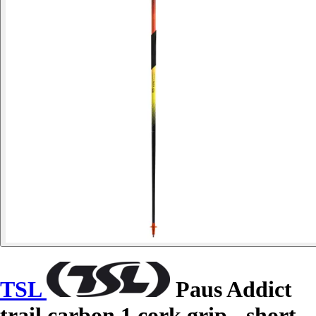
TSL
Paus Addict
trail carbon 1 cork grip - short