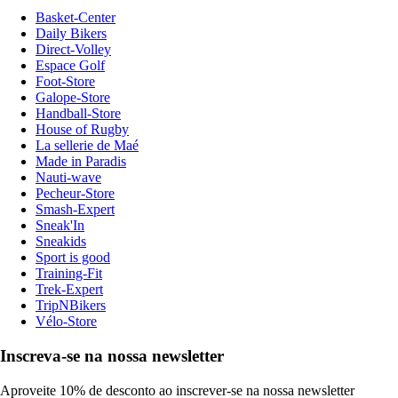
Basket-Center
Daily Bikers
Direct-Volley
Espace Golf
Foot-Store
Galope-Store
Handball-Store
House of Rugby
La sellerie de Maé
Made in Paradis
Nauti-wave
Pecheur-Store
Smash-Expert
Sneak'In
Sneakids
Sport is good
Training-Fit
Trek-Expert
TripNBikers
Vélo-Store
Inscreva-se na nossa newsletter
Aproveite 10% de desconto ao inscrever-se na nossa newsletter