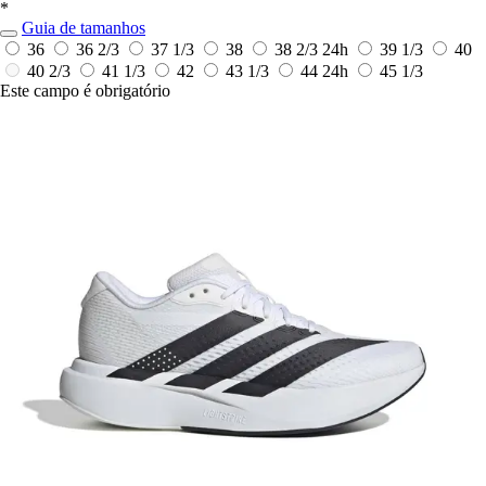
*
Guia de tamanhos
36
36 2/3
37 1/3
38
38 2/3
24h
39 1/3
40
40 2/3
41 1/3
42
43 1/3
44
24h
45 1/3
Este campo é obrigatório