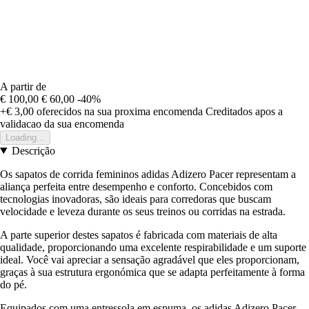
A partir de
€ 100,00
€ 60,00
-40%
+€ 3,00
oferecidos na sua proxima encomenda
Creditados apos a
validacao da sua encomenda
Loading...
Descrição
Os sapatos de corrida femininos adidas Adizero Pacer representam a
aliança perfeita entre desempenho e conforto. Concebidos com
tecnologias inovadoras, são ideais para corredoras que buscam
velocidade e leveza durante os seus treinos ou corridas na estrada.
A parte superior destes sapatos é fabricada com materiais de alta
qualidade, proporcionando uma excelente respirabilidade e um suporte
ideal. Você vai apreciar a sensação agradável que eles proporcionam,
graças à sua estrutura ergonómica que se adapta perfeitamente à forma
do pé.
Equipados com uma entressola em espuma, os adidas Adizero Pacer