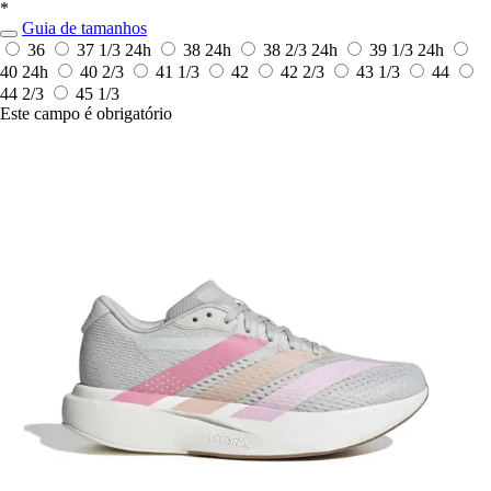
*
Guia de tamanhos
36
37 1/3
24h
38
24h
38 2/3
24h
39 1/3
24h
40
24h
40 2/3
41 1/3
42
42 2/3
43 1/3
44
44 2/3
45 1/3
Este campo é obrigatório