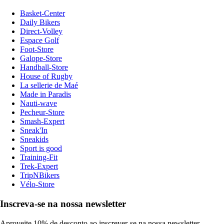
Basket-Center
Daily Bikers
Direct-Volley
Espace Golf
Foot-Store
Galope-Store
Handball-Store
House of Rugby
La sellerie de Maé
Made in Paradis
Nauti-wave
Pecheur-Store
Smash-Expert
Sneak'In
Sneakids
Sport is good
Training-Fit
Trek-Expert
TripNBikers
Vélo-Store
Inscreva-se na nossa newsletter
Aproveite 10% de desconto ao inscrever-se na nossa newsletter