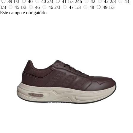
39 1/3
40
40 2/3
41 1/3
24h
42
42 2/3
43
1/3
45 1/3
46
46 2/3
47 1/3
48
49 1/3
Este campo é obrigatório