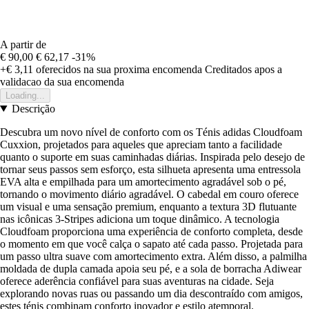
A partir de
€ 90,00
€ 62,17
-31%
+€ 3,11
oferecidos na sua proxima encomenda
Creditados apos a
validacao da sua encomenda
Loading...
Descrição
Descubra um novo nível de conforto com os Ténis adidas Cloudfoam
Cuxxion, projetados para aqueles que apreciam tanto a facilidade
quanto o suporte em suas caminhadas diárias. Inspirada pelo desejo de
tornar seus passos sem esforço, esta silhueta apresenta uma entressola
EVA alta e empilhada para um amortecimento agradável sob o pé,
tornando o movimento diário agradável. O cabedal em couro oferece
um visual e uma sensação premium, enquanto a textura 3D flutuante
nas icônicas 3-Stripes adiciona um toque dinâmico. A tecnologia
Cloudfoam proporciona uma experiência de conforto completa, desde
o momento em que você calça o sapato até cada passo. Projetada para
um passo ultra suave com amortecimento extra. Além disso, a palmilha
moldada de dupla camada apoia seu pé, e a sola de borracha Adiwear
oferece aderência confiável para suas aventuras na cidade. Seja
explorando novas ruas ou passando um dia descontraído com amigos,
estes ténis combinam conforto inovador e estilo atemporal.