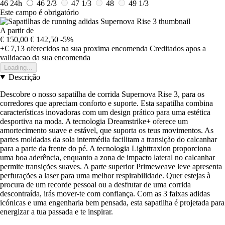
46
24h
46 2/3
47 1/3
48
49 1/3
Este campo é obrigatório
A partir de
€ 150,00
€ 142,50
-5%
+€ 7,13
oferecidos na sua proxima encomenda
Creditados apos a
validacao da sua encomenda
Loading...
Descrição
Descobre o nosso sapatilha de corrida Supernova Rise 3, para os
corredores que apreciam conforto e suporte. Esta sapatilha combina
características inovadoras com um design prático para uma estética
desportiva na moda. A tecnologia Dreamstrike+ oferece um
amortecimento suave e estável, que suporta os teus movimentos. As
partes moldadas da sola intermédia facilitam a transição do calcanhar
para a parte da frente do pé. A tecnologia Lighttraxion proporciona
uma boa aderência, enquanto a zona de impacto lateral no calcanhar
permite transições suaves. A parte superior Primeweave leve apresenta
perfurações a laser para uma melhor respirabilidade. Quer estejas à
procura de um recorde pessoal ou a desfrutar de uma corrida
descontraída, irás mover-te com confiança. Com as 3 faixas adidas
icónicas e uma engenharia bem pensada, esta sapatilha é projetada para
energizar a tua passada e te inspirar.