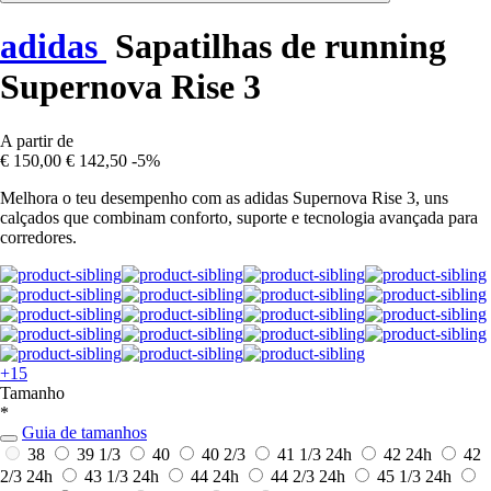
adidas
Sapatilhas de running
Supernova Rise 3
A partir de
€ 150,00
€ 142,50
-5%
Melhora o teu desempenho com as adidas Supernova Rise 3, uns
calçados que combinam conforto, suporte e tecnologia avançada para
corredores.
+15
Tamanho
*
Guia de tamanhos
38
39 1/3
40
40 2/3
41 1/3
24h
42
24h
42
2/3
24h
43 1/3
24h
44
24h
44 2/3
24h
45 1/3
24h