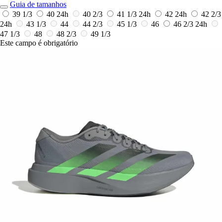
Guia de tamanhos
39 1/3
40
24h
40 2/3
41 1/3
24h
42
24h
42 2/3
24h
43 1/3
44
44 2/3
45 1/3
46
46 2/3
24h
47 1/3
48
48 2/3
49 1/3
Este campo é obrigatório