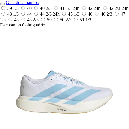
Guia de tamanhos
39 1/3
40
40 2/3
41 1/3
24h
42
24h
42 2/3
24h
43 1/3
44
44 2/3
24h
45 1/3
46
46 2/3
47
1/3
48
48 2/3
50
50 2/3
51 1/3
Este campo é obrigatório