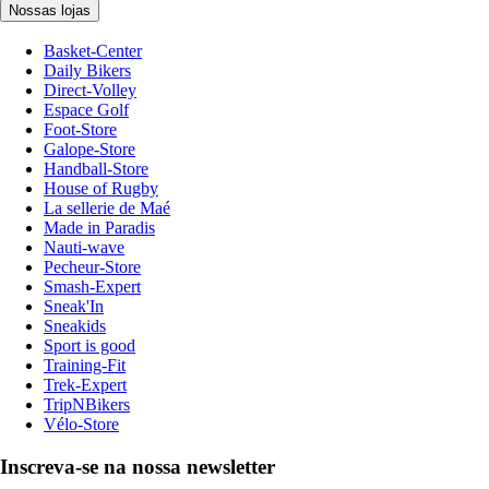
Nossas lojas
Basket-Center
Daily Bikers
Direct-Volley
Espace Golf
Foot-Store
Galope-Store
Handball-Store
House of Rugby
La sellerie de Maé
Made in Paradis
Nauti-wave
Pecheur-Store
Smash-Expert
Sneak'In
Sneakids
Sport is good
Training-Fit
Trek-Expert
TripNBikers
Vélo-Store
Inscreva-se na nossa newsletter