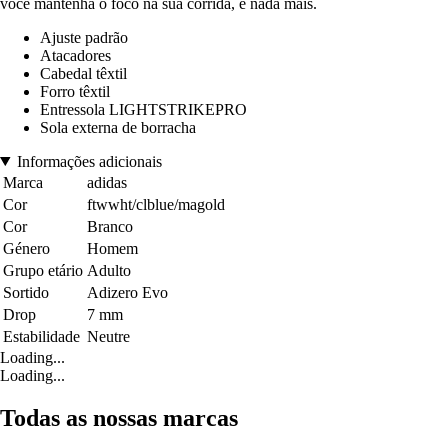
você mantenha o foco na sua corrida, e nada mais.
Ajuste padrão
Atacadores
Cabedal têxtil
Forro têxtil
Entressola LIGHTSTRIKEPRO
Sola externa de borracha
Informações adicionais
Marca
adidas
Cor
ftwwht/clblue/magold
Cor
Branco
Género
Homem
Grupo etário
Adulto
Sortido
Adizero Evo
Drop
7 mm
Estabilidade
Neutre
Loading...
Loading...
Todas as nossas marcas