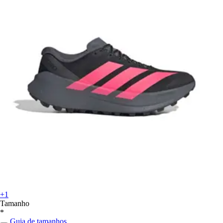
+1
Tamanho
*
Guia de tamanhos