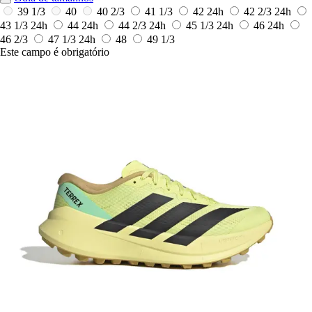
39 1/3
40
40 2/3
41 1/3
42
24h
42 2/3
24h
43 1/3
24h
44
24h
44 2/3
24h
45 1/3
24h
46
24h
46 2/3
47 1/3
24h
48
49 1/3
Este campo é obrigatório