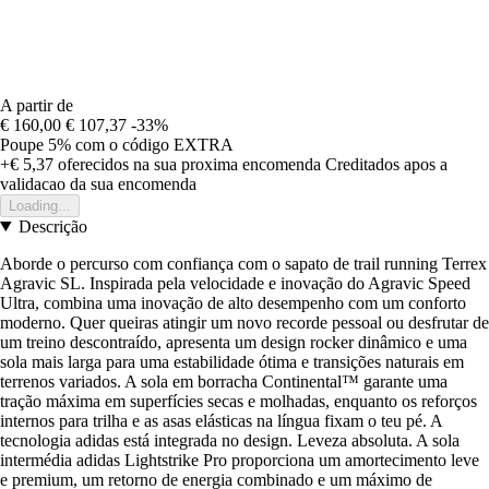
A partir de
€ 160,00
€ 107,37
-33%
Poupe 5%
com o código
EXTRA
+€ 5,37
oferecidos na sua proxima encomenda
Creditados apos a
validacao da sua encomenda
Loading...
Descrição
Aborde o percurso com confiança com o sapato de trail running Terrex
Agravic SL. Inspirada pela velocidade e inovação do Agravic Speed
Ultra, combina uma inovação de alto desempenho com um conforto
moderno. Quer queiras atingir um novo recorde pessoal ou desfrutar de
um treino descontraído, apresenta um design rocker dinâmico e uma
sola mais larga para uma estabilidade ótima e transições naturais em
terrenos variados. A sola em borracha Continental™ garante uma
tração máxima em superfícies secas e molhadas, enquanto os reforços
internos para trilha e as asas elásticas na língua fixam o teu pé. A
tecnologia adidas está integrada no design. Leveza absoluta. A sola
intermédia adidas Lightstrike Pro proporciona um amortecimento leve
e premium, um retorno de energia combinado e um máximo de