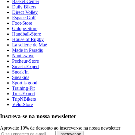
Basket-Center
Daily Bikers
Direct-Volley
Espace Golf
Foot-Store
Galope-Store
Handball-Store
House of Rugby
La sellerie de Maé
Made in Paradis
Nauti-wave
Pecheur-Store
Smash-Expert
Sneak'In
Sneakids
Sport is good
Training-Fit
Trek-Expert
TripNBikers
Vélo-Store
Inscreva-se na nossa newsletter
Aproveite 10% de desconto ao inscrever-se na nossa newsletter
Inscrever-se