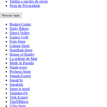
Tarifas e opções de envio
Nota de Privacidade
Nossas lojas
Basket-Center
Daily Bikers
Direct-Volley
Espace Golf
Foot-Store
Galope-Store
Handball-Store
House of Rugby
La sellerie de Maé
Made in Paradis
Nauti-wave
Pecheur-Store
Smash-Expert
Sneak'In
Sneakids
Sport is good
Training-Fit
Trek-Expert
TripNBikers
Vélo-Store