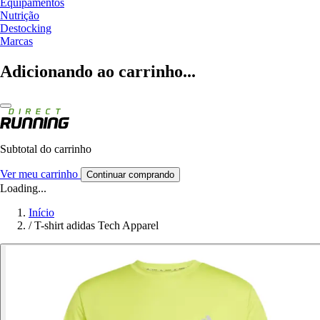
Equipamentos
Nutrição
Destocking
Marcas
Adicionando ao carrinho...
Subtotal do carrinho
Ver meu carrinho
Continuar comprando
Loading...
Início
/
T-shirt adidas Tech Apparel