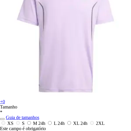
+0
Tamanho
*
Guia de tamanhos
XS
S
M
24h
L
24h
XL
24h
2XL
Este campo é obrigatório