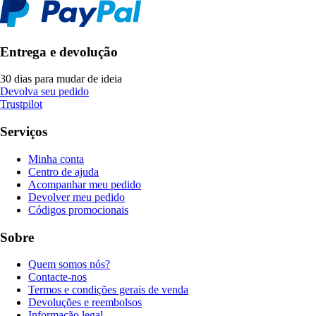
Entrega e devolução
30 dias para mudar de ideia
Devolva seu pedido
Trustpilot
Serviços
Minha conta
Centro de ajuda
Acompanhar meu pedido
Devolver meu pedido
Códigos promocionais
Sobre
Quem somos nós?
Contacte-nos
Termos e condições gerais de venda
Devoluções e reembolsos
Informação legal