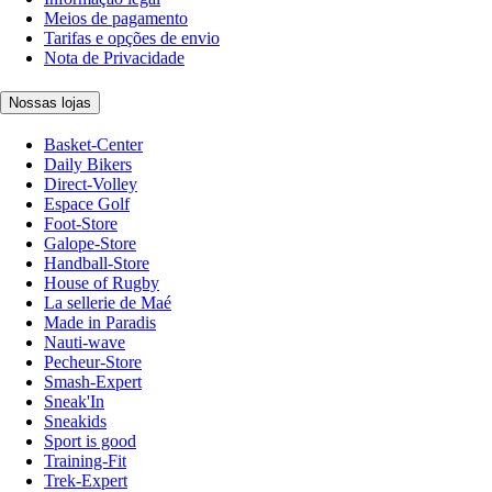
Meios de pagamento
Tarifas e opções de envio
Nota de Privacidade
Nossas lojas
Basket-Center
Daily Bikers
Direct-Volley
Espace Golf
Foot-Store
Galope-Store
Handball-Store
House of Rugby
La sellerie de Maé
Made in Paradis
Nauti-wave
Pecheur-Store
Smash-Expert
Sneak'In
Sneakids
Sport is good
Training-Fit
Trek-Expert