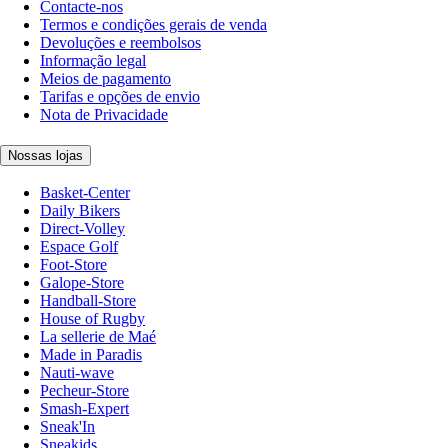
Contacte-nos
Termos e condições gerais de venda
Devoluções e reembolsos
Informação legal
Meios de pagamento
Tarifas e opções de envio
Nota de Privacidade
Nossas lojas
Basket-Center
Daily Bikers
Direct-Volley
Espace Golf
Foot-Store
Galope-Store
Handball-Store
House of Rugby
La sellerie de Maé
Made in Paradis
Nauti-wave
Pecheur-Store
Smash-Expert
Sneak'In
Sneakids