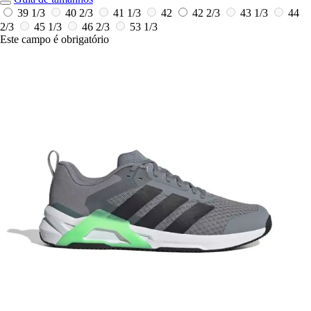
39 1/3
40 2/3
41 1/3
42
42 2/3
43 1/3
44
2/3
45 1/3
46 2/3
53 1/3
Este campo é obrigatório