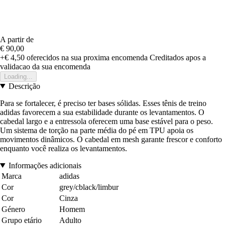
A partir de
€ 90,00
+€ 4,50
oferecidos na sua proxima encomenda
Creditados apos a
validacao da sua encomenda
Loading...
Descrição
Para se fortalecer, é preciso ter bases sólidas. Esses tênis de treino
adidas favorecem a sua estabilidade durante os levantamentos. O
cabedal largo e a entressola oferecem uma base estável para o peso.
Um sistema de torção na parte média do pé em TPU apoia os
movimentos dinâmicos. O cabedal em mesh garante frescor e conforto
enquanto você realiza os levantamentos.
Informações adicionais
Marca
adidas
Cor
grey/cblack/limbur
Cor
Cinza
Género
Homem
Grupo etário
Adulto