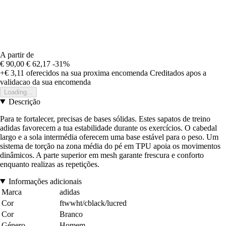
A partir de
€ 90,00
€ 62,17
-31%
+€ 3,11
oferecidos na sua proxima encomenda
Creditados apos a
validacao da sua encomenda
Loading...
Descrição
Para te fortalecer, precisas de bases sólidas. Estes sapatos de treino
adidas favorecem a tua estabilidade durante os exercícios. O cabedal
largo e a sola intermédia oferecem uma base estável para o peso. Um
sistema de torção na zona média do pé em TPU apoia os movimentos
dinâmicos. A parte superior em mesh garante frescura e conforto
enquanto realizas as repetições.
Informações adicionais
Marca
adidas
Cor
ftwwht/cblack/lucred
Cor
Branco
Género
Homem