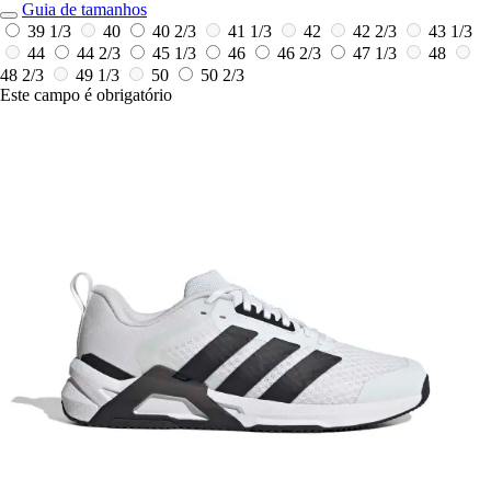
Guia de tamanhos
39 1/3
40
40 2/3
41 1/3
42
42 2/3
43 1/3
44
44 2/3
45 1/3
46
46 2/3
47 1/3
48
48 2/3
49 1/3
50
50 2/3
Este campo é obrigatório