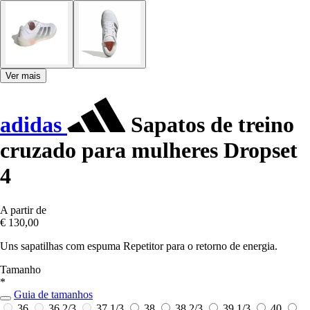
Ver mais
adidas
Sapatos de treino
cruzado para mulheres Dropset
4
A partir de
€ 130,00
Uns sapatilhas com espuma Repetitor para o retorno de energia.
Tamanho
*
Guia de tamanhos
36
36 2/3
37 1/3
38
38 2/3
39 1/3
40