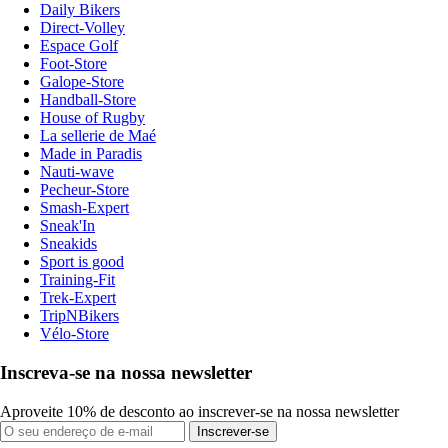
Daily Bikers
Direct-Volley
Espace Golf
Foot-Store
Galope-Store
Handball-Store
House of Rugby
La sellerie de Maé
Made in Paradis
Nauti-wave
Pecheur-Store
Smash-Expert
Sneak'In
Sneakids
Sport is good
Training-Fit
Trek-Expert
TripNBikers
Vélo-Store
Inscreva-se na nossa newsletter
Aproveite 10% de desconto ao inscrever-se na nossa newsletter
Inscrever-se