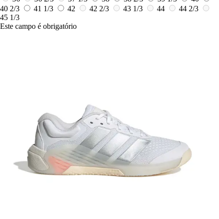
40 2/3
41 1/3
42
42 2/3
43 1/3
44
44 2/3
45 1/3
Este campo é obrigatório