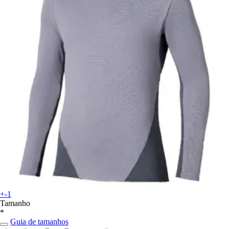
+-1
Tamanho
*
Guia de tamanhos