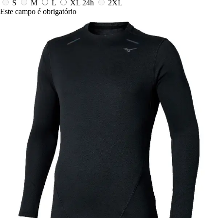
S
M
L
XL
24h
2XL
Este campo é obrigatório