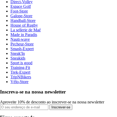
Direct-Volley
Espace Golf
Foot-Store
Galope-Store
Handball-Store
House of Rugby
La sellerie de Maé
Made in Paradis
Nauti-wave
Pecheur-Store
Smash-Expert
Sneak'In
Sneakids
Sport is good
Training-Fit
Trek-Expert
TripNBikers
Vélo-Store
Inscreva-se na nossa newsletter
Aproveite 10% de desconto ao inscrever-se na nossa newsletter
Inscrever-se