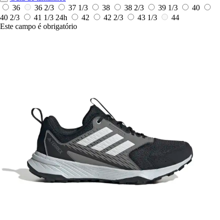
36
36 2/3
37 1/3
38
38 2/3
39 1/3
40
40 2/3
41 1/3
24h
42
42 2/3
43 1/3
44
Este campo é obrigatório