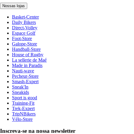
Nossas lojas
Basket-Center
Daily Bikers
Direct-Volley
Espace Golf
Foot-Store
Galope-Store
Handball-Store
House of Rugby
La sellerie de Maé
Made in Paradis
Nauti-wave
Pecheur-Store
Smash-Expert
Sneak'In
Sneakids
Sport is good
Training-Fit
Trek-Expert
TripNBikers
Vélo-Store
Inscreva-se na nossa newsletter