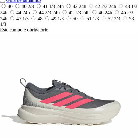
Guia de tamanhos
40
40 2/3
41 1/3
24h
42
24h
42 2/3
24h
43 1/3
24h
44
24h
44 2/3
24h
45 1/3
24h
46
24h
46 2/3
24h
47 1/3
48
49 1/3
50
51 1/3
52 2/3
53
1/3
Este campo é obrigatório