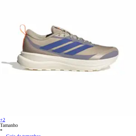
+2
Tamanho
*