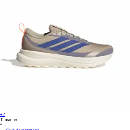
+2
Tamanho
*