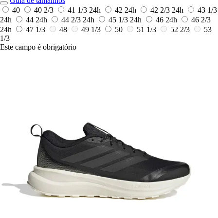
Guia de tamanhos
40
40 2/3
41 1/3
24h
42
24h
42 2/3
24h
43 1/3
24h
44
24h
44 2/3
24h
45 1/3
24h
46
24h
46 2/3
24h
47 1/3
48
49 1/3
50
51 1/3
52 2/3
53
1/3
Este campo é obrigatório