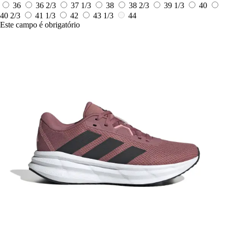
36
36 2/3
37 1/3
38
38 2/3
39 1/3
40
40 2/3
41 1/3
42
43 1/3
44
Este campo é obrigatório