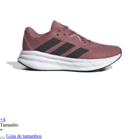
+4
Tamanho
*
Guia de tamanhos