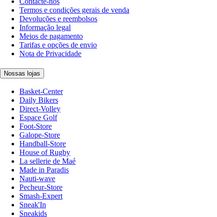
Contacte-nos
Termos e condições gerais de venda
Devoluções e reembolsos
Informação legal
Meios de pagamento
Tarifas e opções de envio
Nota de Privacidade
Nossas lojas
Basket-Center
Daily Bikers
Direct-Volley
Espace Golf
Foot-Store
Galope-Store
Handball-Store
House of Rugby
La sellerie de Maé
Made in Paradis
Nauti-wave
Pecheur-Store
Smash-Expert
Sneak'In
Sneakids