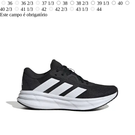
36
36 2/3
37 1/3
38
38 2/3
39 1/3
40
40 2/3
41 1/3
42
42 2/3
43 1/3
44
Este campo é obrigatório