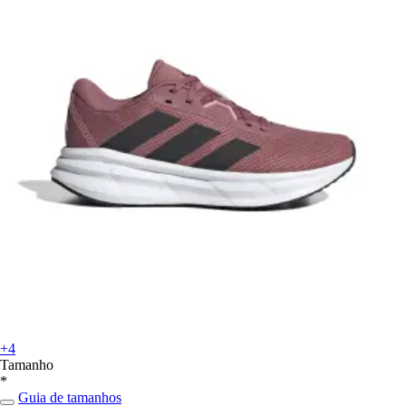
+4
Tamanho
*
Guia de tamanhos