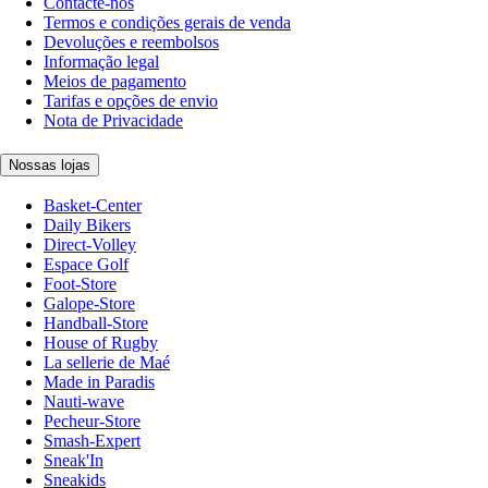
Contacte-nos
Termos e condições gerais de venda
Devoluções e reembolsos
Informação legal
Meios de pagamento
Tarifas e opções de envio
Nota de Privacidade
Nossas lojas
Basket-Center
Daily Bikers
Direct-Volley
Espace Golf
Foot-Store
Galope-Store
Handball-Store
House of Rugby
La sellerie de Maé
Made in Paradis
Nauti-wave
Pecheur-Store
Smash-Expert
Sneak'In
Sneakids