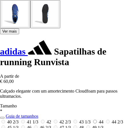
Ver mais
adidas
Sapatilhas de
running Runvista
A partir de
€ 60,00
Calçado elegante com um amortecimento Cloudfoam para passos
ultramacios.
Tamanho
*
Guia de tamanhos
40 2/3
41 1/3
42
42 2/3
43 1/3
44
44 2/3
45 1/3
46
46 2/3
47 1/3
48
49 1/3