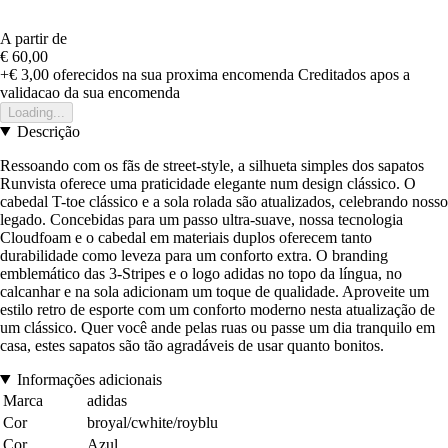
A partir de
€ 60,00
+€ 3,00
oferecidos na sua proxima encomenda
Creditados apos a
validacao da sua encomenda
Loading...
Descrição
Ressoando com os fãs de street-style, a silhueta simples dos sapatos
Runvista oferece uma praticidade elegante num design clássico. O
cabedal T-toe clássico e a sola rolada são atualizados, celebrando nosso
legado. Concebidas para um passo ultra-suave, nossa tecnologia
Cloudfoam e o cabedal em materiais duplos oferecem tanto
durabilidade como leveza para um conforto extra. O branding
emblemático das 3-Stripes e o logo adidas no topo da língua, no
calcanhar e na sola adicionam um toque de qualidade. Aproveite um
estilo retro de esporte com um conforto moderno nesta atualização de
um clássico. Quer você ande pelas ruas ou passe um dia tranquilo em
casa, estes sapatos são tão agradáveis de usar quanto bonitos.
Informações adicionais
Marca
adidas
Cor
broyal/cwhite/royblu
Cor
Azul