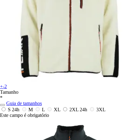
+-2
Tamanho
*
Guia de tamanhos
S
24h
M
L
XL
2XL
24h
3XL
Este campo é obrigatório