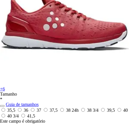
+6
Tamanho
*
Guia de tamanhos
35,5
36
37
37,5
38
24h
38 3/4
39,5
40
40 3/4
41,5
Este campo é obrigatório