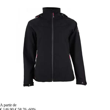
A partir de
€ 146,90
€ 58,76
-60%