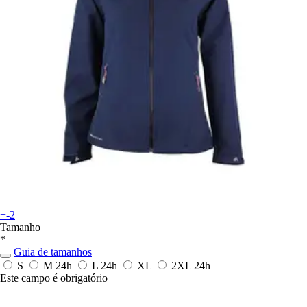
+-2
Tamanho
*
Guia de tamanhos
S
M
24h
L
24h
XL
2XL
24h
Este campo é obrigatório