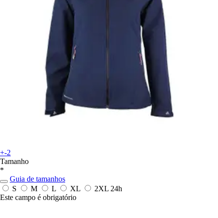
+-2
Tamanho
*
Guia de tamanhos
S
M
L
XL
2XL
24h
Este campo é obrigatório