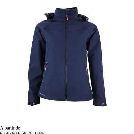
A partir de
€ 146,90
€ 58,76
-60%