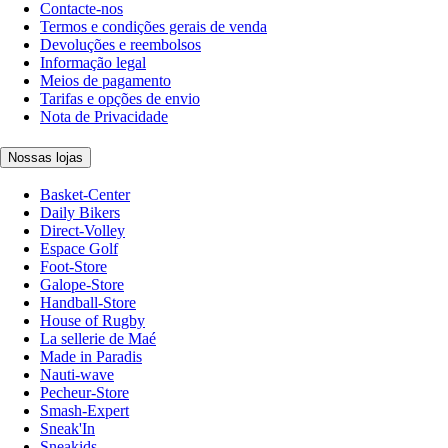
Contacte-nos
Termos e condições gerais de venda
Devoluções e reembolsos
Informação legal
Meios de pagamento
Tarifas e opções de envio
Nota de Privacidade
Nossas lojas
Basket-Center
Daily Bikers
Direct-Volley
Espace Golf
Foot-Store
Galope-Store
Handball-Store
House of Rugby
La sellerie de Maé
Made in Paradis
Nauti-wave
Pecheur-Store
Smash-Expert
Sneak'In
Sneakids