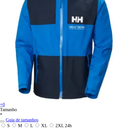
+0
Tamanho
*
Guia de tamanhos
S
M
L
XL
2XL
24h