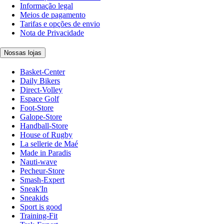
Informação legal
Meios de pagamento
Tarifas e opções de envio
Nota de Privacidade
Nossas lojas
Basket-Center
Daily Bikers
Direct-Volley
Espace Golf
Foot-Store
Galope-Store
Handball-Store
House of Rugby
La sellerie de Maé
Made in Paradis
Nauti-wave
Pecheur-Store
Smash-Expert
Sneak'In
Sneakids
Sport is good
Training-Fit