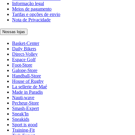
Informação legal
Meios de pagamento
Tarifas e opções de envio
Nota de Privacidade
Nossas lojas
Basket-Center
Daily Bikers
Direct-Volley
Espace Golf
Foot-Store
Galope-Store
Handball-Store
House of Rugby
La sellerie de Maé
Made in Paradis
Nauti-wave
Pecheur-Store
Smash-Expert
Sneak'In
Sneakids
Sport is good
Training-Fit