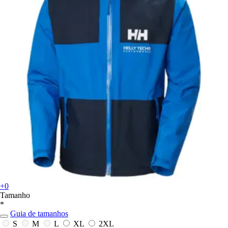
+0
Tamanho
*
Guia de tamanhos
S
M
L
XL
2XL