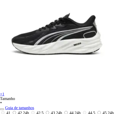
+1
Tamanho
*
Guia de tamanhos
41
42
24h
42,5
43
24h
44
24h
44,5
45
24h