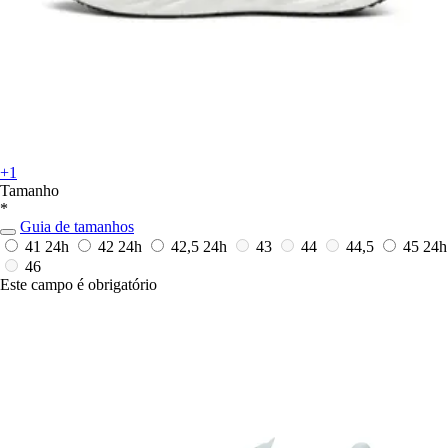
+1
Tamanho
*
Guia de tamanhos
41
24h
42
24h
42,5
24h
43
44
44,5
45
24h
46
Este campo é obrigatório