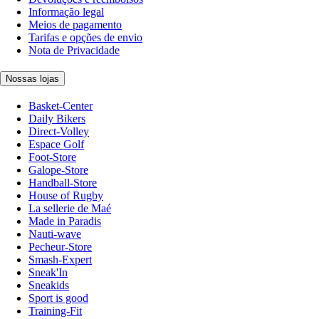
Informação legal
Meios de pagamento
Tarifas e opções de envio
Nota de Privacidade
Nossas lojas
Basket-Center
Daily Bikers
Direct-Volley
Espace Golf
Foot-Store
Galope-Store
Handball-Store
House of Rugby
La sellerie de Maé
Made in Paradis
Nauti-wave
Pecheur-Store
Smash-Expert
Sneak'In
Sneakids
Sport is good
Training-Fit