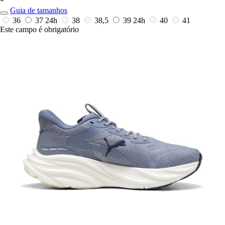
*
Guia de tamanhos
36
37
24h
38
38,5
39
24h
40
41
Este campo é obrigatório