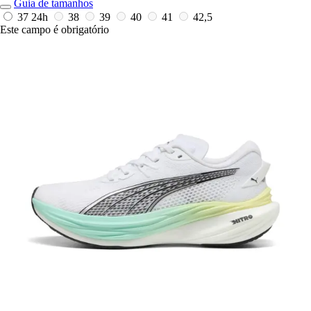
Guia de tamanhos
37
24h
38
39
40
41
42,5
Este campo é obrigatório