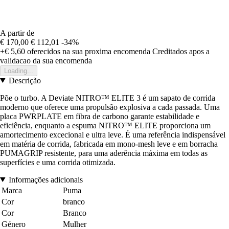
A partir de
€ 170,00
€ 112,01
-34%
+€ 5,60
oferecidos na sua proxima encomenda
Creditados apos a
validacao da sua encomenda
Loading...
Descrição
Põe o turbo. A Deviate NITRO™ ELITE 3 é um sapato de corrida
moderno que oferece uma propulsão explosiva a cada passada. Uma
placa PWRPLATE em fibra de carbono garante estabilidade e
eficiência, enquanto a espuma NITRO™ ELITE proporciona um
amortecimento excecional e ultra leve. É uma referência indispensável
em matéria de corrida, fabricada em mono-mesh leve e em borracha
PUMAGRIP resistente, para uma aderência máxima em todas as
superfícies e uma corrida otimizada.
Informações adicionais
Marca
Puma
Cor
branco
Cor
Branco
Género
Mulher