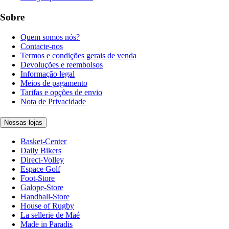
Sobre
Quem somos nós?
Contacte-nos
Termos e condições gerais de venda
Devoluções e reembolsos
Informação legal
Meios de pagamento
Tarifas e opções de envio
Nota de Privacidade
Nossas lojas
Basket-Center
Daily Bikers
Direct-Volley
Espace Golf
Foot-Store
Galope-Store
Handball-Store
House of Rugby
La sellerie de Maé
Made in Paradis