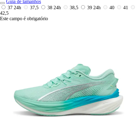
Guia de tamanhos
37
24h
37,5
38
24h
38,5
39
24h
40
41
42,5
Este campo é obrigatório