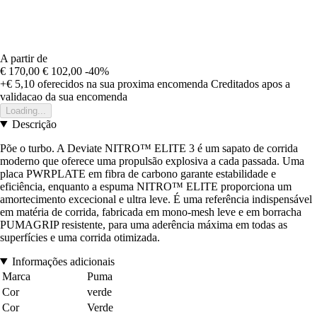
A partir de
€ 170,00
€ 102,00
-40%
+€ 5,10
oferecidos na sua proxima encomenda
Creditados apos a
validacao da sua encomenda
Loading...
Descrição
Põe o turbo. A Deviate NITRO™ ELITE 3 é um sapato de corrida
moderno que oferece uma propulsão explosiva a cada passada. Uma
placa PWRPLATE em fibra de carbono garante estabilidade e
eficiência, enquanto a espuma NITRO™ ELITE proporciona um
amortecimento excecional e ultra leve. É uma referência indispensável
em matéria de corrida, fabricada em mono-mesh leve e em borracha
PUMAGRIP resistente, para uma aderência máxima em todas as
superfícies e uma corrida otimizada.
Informações adicionais
Marca
Puma
Cor
verde
Cor
Verde