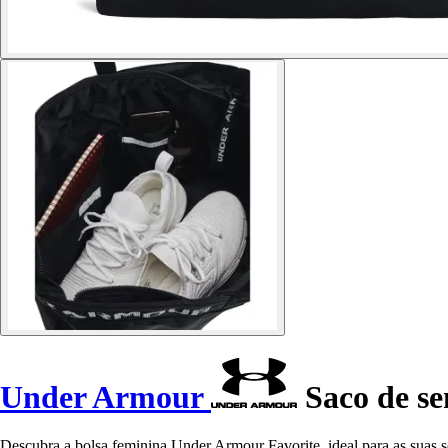
Under Armour
Saco de se
Descubra a bolsa feminina Under Armour Favorite, ideal para as suas ses