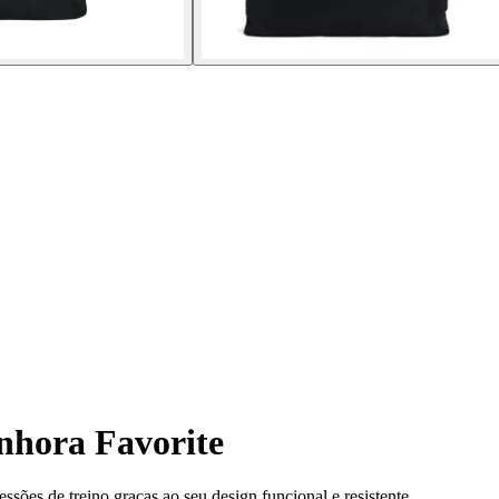
nhora Favorite
sões de treino graças ao seu design funcional e resistente.