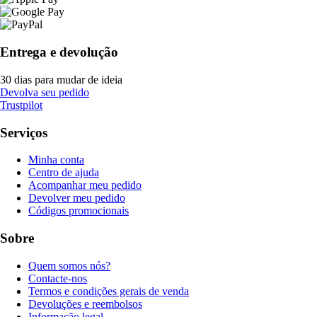
Entrega e devolução
30 dias para mudar de ideia
Devolva seu pedido
Trustpilot
Serviços
Minha conta
Centro de ajuda
Acompanhar meu pedido
Devolver meu pedido
Códigos promocionais
Sobre
Quem somos nós?
Contacte-nos
Termos e condições gerais de venda
Devoluções e reembolsos
Informação legal