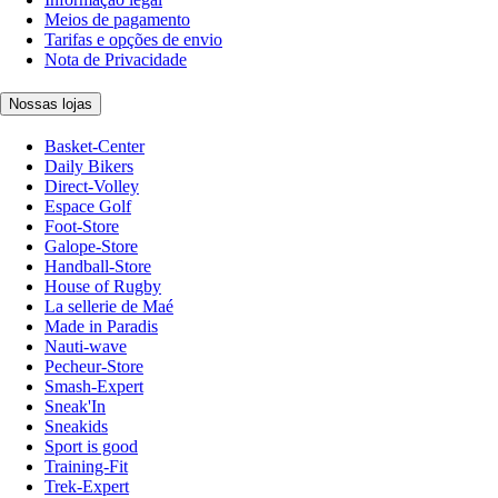
Meios de pagamento
Tarifas e opções de envio
Nota de Privacidade
Nossas lojas
Basket-Center
Daily Bikers
Direct-Volley
Espace Golf
Foot-Store
Galope-Store
Handball-Store
House of Rugby
La sellerie de Maé
Made in Paradis
Nauti-wave
Pecheur-Store
Smash-Expert
Sneak'In
Sneakids
Sport is good
Training-Fit
Trek-Expert