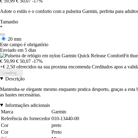
€ 59,99
€ 50,07
-17%
Adote o estilo e o conforto com a pulseira Garmin, perfeita para adultos
Tamanho
*
20 mm
Este campo é obrigatório
Enviado em 5 dias
€ 59,99
€ 50,07
-17%
+€ 2,50
oferecidos na sua proxima encomenda
Creditados apos a vali
Loading...
Descrição
Mantenha-se elegante mesmo enquanto pratica desporto, graças a esta bra
as hastes necessárias.
Informações adicionais
Marca
Garmin
Referência do fornecedor
010-13440-00
Cor
preto
Cor
Preto